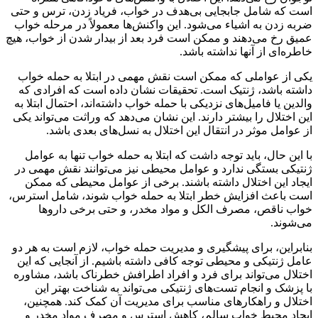
است که شامل جابجایی بی‌هدف در خواب، فریاد زدن، ترس و حتی
ضربه زدن به اشیاء می‌شود. این واکنش‌ها معمولاً در مرحله خواب
عمیق رخ می‌دهند و ممکن است فرد بعد از بیدار شدن از خواب، هیچ
خاطره‌ای از آنها نداشته باشد.
یکی از عواملی که ممکن است نقش مهمی در ابتلا به حمله خواب
داشته باشد، ژنتیک است. تحقیقات نشان داده است که افرادی که
والدین یا فامیل‌های نزدیکی با حمله خواب داشته‌اند، احتمال ابتلا به
این اختلال را بیشتر دارند. این نشان می‌دهد که وراثت می‌تواند یکی
از عوامل موثر در انتقال این اختلال به نسل‌های بعدی باشد.
با این حال، باید توجه داشت که ابتلا به حمله خواب تنها به عوامل
ژنتیکی بستگی ندارد و عوامل محیطی نیز می‌توانند نقش مهمی در
ایجاد این اختلال داشته باشند. برخی از عوامل محیطی که ممکن
است باعث افزایش خطر ابتلا به حمله خواب شوند، شامل استرس،
خواب ناقص، مصرف الکل و مواد مخدر، و حتی برخی داروها
می‌شوند.
بنابراین، برای پیشگیری و مدیریت حمله خواب، لازم است به هر دو
عامل ژنتیکی و محیطی توجه کافی داشته باشیم. از آنجایی که این
اختلال می‌تواند برای فرد و افراد اطرافش خطرناک باشد، مشاوره
با پزشک و انجام تست‌های ژنتیکی می‌تواند به شناخت بهتر این
اختلال و راهکارهای مناسب برای مدیریت آن کمک کند. همچنین،
ایجاد محیط خواب سالم، کاهش استرس و مصرف مواد مخدر و