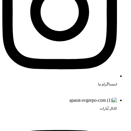
اینستاگرام ما
sleep.clinic.erfan@
کانال آپارات
erfanslpclinic